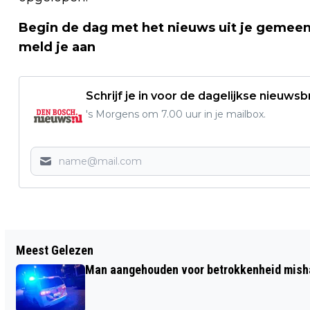
Begin de dag met het nieuws uit je gemeen
meld je aan
Schrijf je in voor de dagelijkse nieuwsb
's Morgens om 7.00 uur in je mailbox.
Vorig artikel
Meest Gelezen
MEEPRATEN OVER NIEUWE STADSWIJK
Man aangehouden voor betrokkenheid mish
DE VLIERT