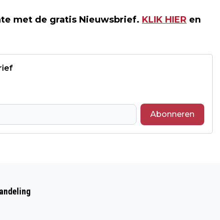
te met de gratis Nieuwsbrief.
KLIK HIER
en
rief
Abonneren
Volgend artikel
DIGITAAL AANMELDEN NU OOK BIJ JBZ
andeling
DICHTBIJ LOCATIES!