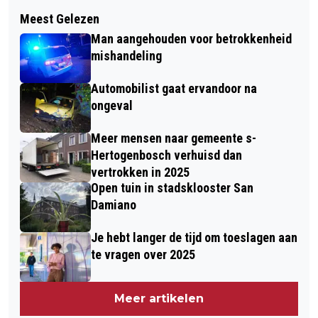
Volgend artikel
IDDO ROSCHERAANGESTELD ALS
Meest Gelezen
NATUURMUSEUM BRABANT OPENT
HOOFD ONTWIKKELING & PRESTATIE
Man aangehouden voor betrokkenheid
NIEUWE TENTOONSTELLING OVER
JEUGDOPLEIDING FC DEN BOSCH
mishandeling
WETENSCHAPPELIJK ILLUSTREREN
Automobilist gaat ervandoor na
ongeval
Meer mensen naar gemeente s-
Hertogenbosch verhuisd dan
vertrokken in 2025
Open tuin in stadsklooster San
Damiano
Je hebt langer de tijd om toeslagen aan
te vragen over 2025
Meer artikelen