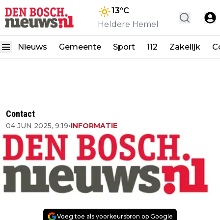
13
°C
Heldere Hemel
Nieuws
Gemeente
Sport
112
Zakelijk
C
Contact
04 JUN 2025, 9:19
•
INFORMATIE
Voeg toe als voorkeursbron op Google