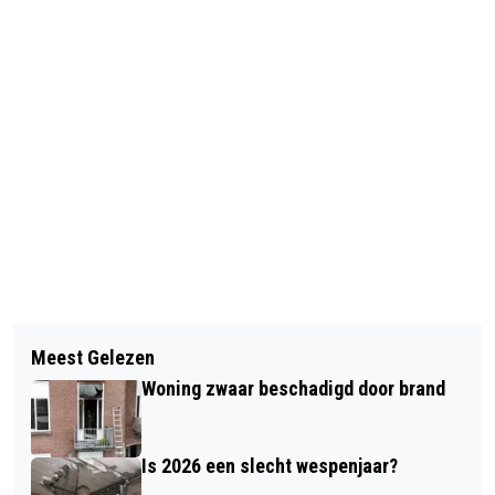
Vorig artikel
Volgend artikel
SKEER! FESTIVAL BRENGT CULTUUR,
Meest Gelezen
BESTUURDER (64) DIE VROUW (90)
CREATIVITEIT EN VERBINDING
Woning zwaar beschadigd door brand
DOODREED MOGELIJK ONDER INVLOED
VAN DRUGS
Is 2026 een slecht wespenjaar?