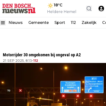
18
°C
Heldere Hemel
Nieuws
Gemeente
Sport
112
Zakelijk
C
Motorrijder 30 omgekomen bij ongeval op A2
21 SEP 2025, 8:13
•
112