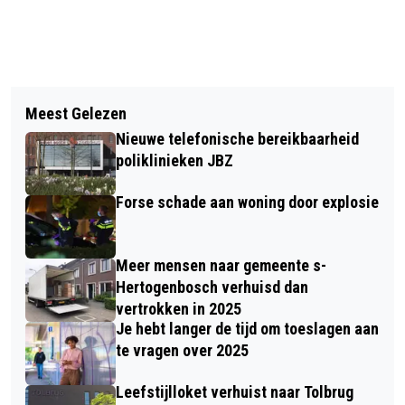
Vorig artikel
Volgend artikel
HISTORISCHE ZETELWINST VOOR
Meest Gelezen
DE BESTE JOURNALISTIEKE FOTO'S
PVV, PVDA/GL MET 8 ZETELS
Nieuwe telefonische bereikbaarheid
ZIJN TE ZIEN IN DEN BOSCH TIJDENS
GROOTSTE OP BASIS VAN EXITPOLL
poliklinieken JBZ
WORLD PRESS PHOTO EXHIBITION
Forse schade aan woning door explosie
Meer mensen naar gemeente s-
Hertogenbosch verhuisd dan
vertrokken in 2025
Je hebt langer de tijd om toeslagen aan
te vragen over 2025
Leefstijlloket verhuist naar Tolbrug