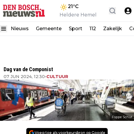
21
°C
Heldere Hemel
Nieuws
Gemeente
Sport
112
Zakelijk
C
Dag van de Componist
07 JUN 2024, 12:30
•
CULTUUR
Foppe Schut
Voeg toe als voorkeursbron op Google