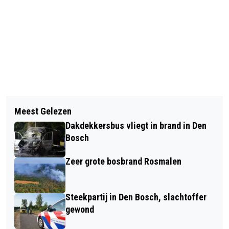
Vorig artikel
Volgend artikel
FC DEN BOSCH BEZORGT
Meest Gelezen
SNUFFELMARKT IN BRABANTHALLEN
GLIMLACHEN OP KINDERAFDELING
Dakdekkersbus vliegt in brand in Den
JEROEN BOSCH ZIEKENHUIS
Bosch
Zeer grote bosbrand Rosmalen
Steekpartij in Den Bosch, slachtoffer
gewond