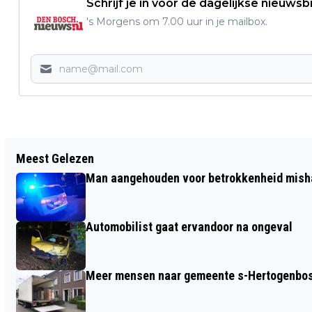
Schrijf je in voor de dagelijkse nieuwsb
's Morgens om 7.00 uur in je mailbox.
Vorig artikel
Meest Gelezen
FC DEN BOSCH LAAT WINST IN
Man aangehouden voor betrokkenheid mish
BLESSURETIJD UIT HANDEN GLIPPEN
Automobilist gaat ervandoor na ongeval
Meer mensen naar gemeente s-Hertogenbosc