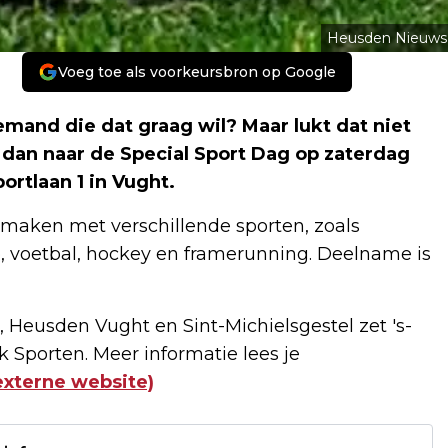
Heusden Nieuws
Voeg toe als voorkeursbron op Google
emand die dat graag wil? Maar lukt dat niet
 dan naar de Special Sport Dag op zaterdag
ortlaan 1 in Vught.
smaken met verschillende sporten, zoals
p, voetbal, hockey en framerunning. Deelname is
 Heusden Vught en Sint-Michielsgestel zet 's-
 Sporten. Meer informatie lees je
externe website)