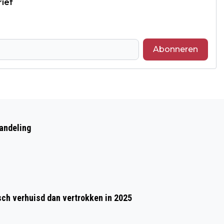
rief
Abonneren
Volgend artikel
AUTO GAAT IN VLAMMEN OP IN DE
andeling
WIJK MAASPOORT
h verhuisd dan vertrokken in 2025