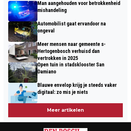
MVV MAASTRICHT
Man aangehouden voor betrokkenheid
EN OPZEGGINGSMOGELIJKHEID NIET
mishandeling
ZOMAAR OPZEGBAAR
Automobilist gaat ervandoor na
ongeval
Meer mensen naar gemeente s-
Hertogenbosch verhuisd dan
vertrokken in 2025
Open tuin in stadsklooster San
Damiano
Blauwe envelop krijg je steeds vaker
digitaal: zo mis je niets
Meer artikelen