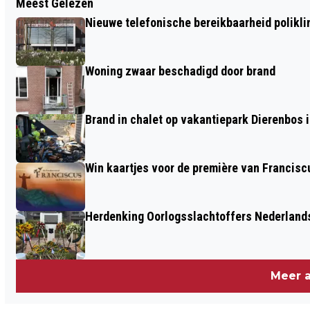
Meest Gelezen
GROTE CONTROLEACTIE IN
Nieuwe telefonische bereikbaarheid polikl
GARAGEBOXEN EN BERGINGEN
Woning zwaar beschadigd door brand
Brand in chalet op vakantiepark Dierenbos i
Win kaartjes voor de première van Francisc
Herdenking Oorlogsslachtoffers Nederland
Meer a