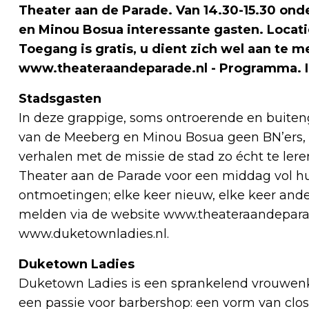
Theater aan de Parade. Van 14.30-15.30 ond
en Minou Bosua interessante gasten. Locatie
Toegang is gratis, u dient zich wel aan te 
www.theateraandeparade.nl - Programma. I
Stadsgasten
In deze grappige, soms ontroerende en buite
van de Meeberg en Minou Bosua geen BN’ers
verhalen met de missie de stad zo écht te ler
Theater aan de Parade voor een middag vol h
ontmoetingen; elke keer nieuw, elke keer ander
melden via de website www.theateraandeparad
www.duketownladies.nl.
Duketown Ladies
Duketown Ladies is een sprankelend vrouwen
een passie voor barbershop: een vorm van clo