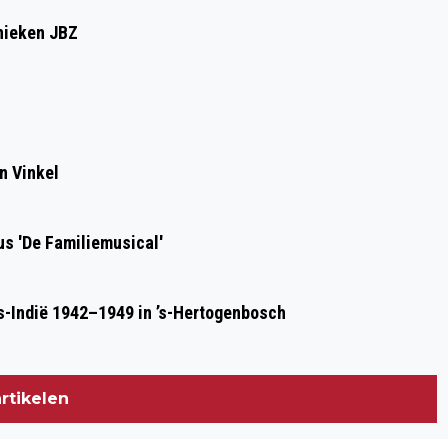
CDK INA ADEMA OP DE BRES VOOR Q-
inieken JBZ
KOORTSPATIËNTEN
n Vinkel
us 'De Familiemusical'
s-Indië 1942–1949 in ’s-Hertogenbosch
rtikelen