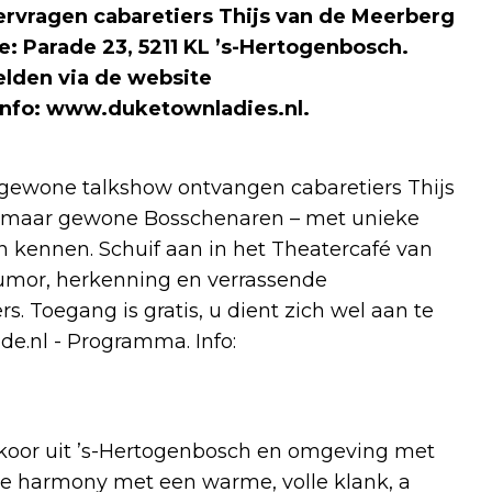
ervragen cabaretiers Thijs van de Meerberg
: Parade 23, 5211 KL ’s-Hertogenbosch.
melden via de website
nfo: www.duketownladies.nl.
ngewone talkshow ontvangen cabaretiers Thijs
, maar gewone Bosschenaren – met unieke
en kennen. Schuif aan in het Theatercafé van
umor, herkenning en verrassende
s. Toegang is gratis, u dient zich wel aan te
e.nl - Programma. Info:
koor uit ’s-Hertogenbosch en omgeving met
se harmony met een warme, volle klank, a