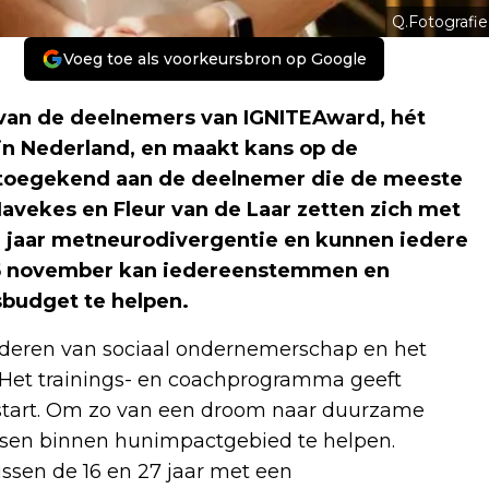
Q.Fotografie
Voeg toe als voorkeursbron op Google
 van de deelnemers van IGNITEAward, hét
n Nederland, en maakt kans op de
t toegekend aan de deelnemer die de meeste
avekes en Fleur van de Laar zetten zich met
7 jaar metneurodivergentie en kunnen iedere
25 november kan iedereenstemmen en
sbudget te helpen.
orderen van sociaal ondernemerschap en het
 Het trainings- en coachprogramma geeft
start. Om zo van een droom naar duurzame
sen binnen hunimpactgebied te helpen.
ssen de 16 en 27 jaar met een