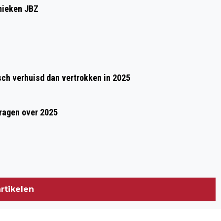
SUPERMAAN ZORGT WOENSDAGAVOND
inieken JBZ
VOOR HELDER MAANSPEKTAKEL
h verhuisd dan vertrokken in 2025
vragen over 2025
rtikelen