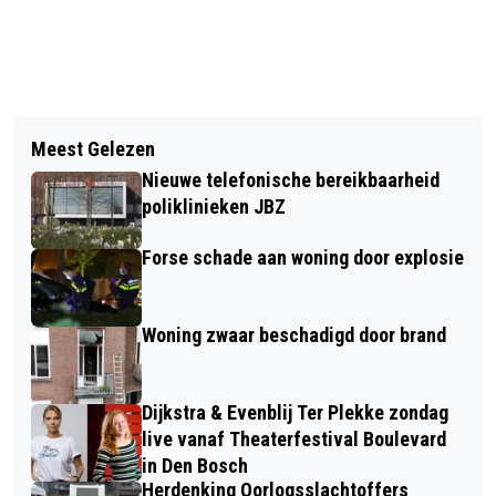
Vorig artikel
Volgend artikel
KENNIS, INSPIRATIE EN
Meest Gelezen
POPKOOR PRESTIGE DEN BOSCH
ONTMOETINGEN TIJDENS HET
Nieuwe telefonische bereikbaarheid
START ALSNOG IN SEPTEMBER 2026
GEBOORTE EVENT
poliklinieken JBZ
Forse schade aan woning door explosie
Woning zwaar beschadigd door brand
Dijkstra & Evenblij Ter Plekke zondag
live vanaf Theaterfestival Boulevard
in Den Bosch
Herdenking Oorlogsslachtoffers