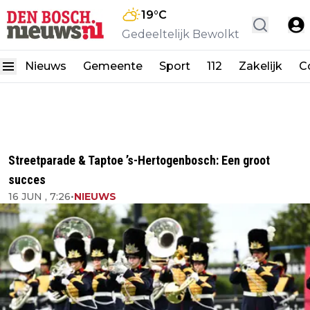
19
°C
Gedeeltelijk Bewolkt
Nieuws
Gemeente
Sport
112
Zakelijk
C
Streetparade & Taptoe ’s-Hertogenbosch: Een groot
succes
16 JUN , 7:26
•
NIEUWS