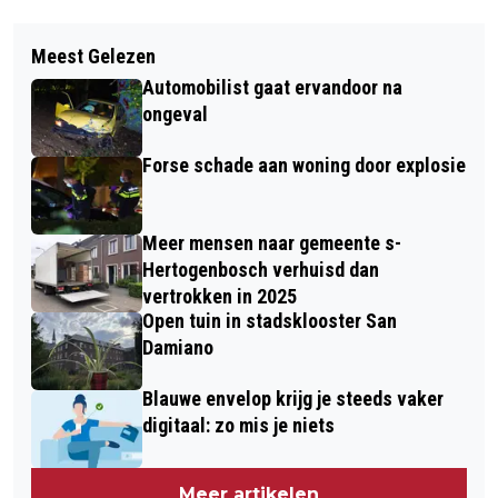
Vorig artikel
Volgend artikel
NIEUWE REGELS IN DE MAAK OM
Meest Gelezen
WIE WORDT DÉ BRABANTSE
OETELDONK LEEFBAAR EN VEILIG TE
Automobilist gaat ervandoor na
FIETSWERKGEVER VAN 2026?
HOUDEN
ongeval
Forse schade aan woning door explosie
Meer mensen naar gemeente s-
Hertogenbosch verhuisd dan
vertrokken in 2025
Open tuin in stadsklooster San
Damiano
Blauwe envelop krijg je steeds vaker
digitaal: zo mis je niets
Meer artikelen