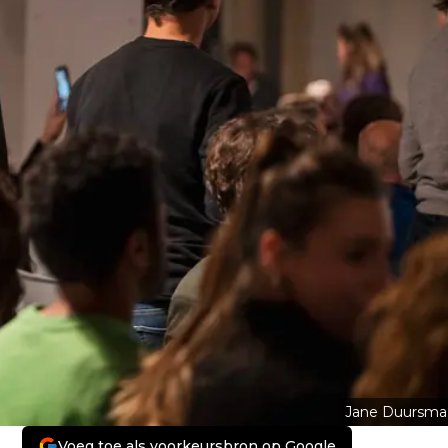
Jane Duursma
Voeg toe als voorkeursbron op Google