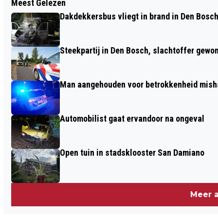
Meest Gelezen
RAAD VAN TOEZICHT INSTITUUT
Dakdekkersbus vliegt in brand in Den Bosc
VERBEETEN VERWELKOMT TOM
JOOSTEN ALS NIEUWE BESTUURDER
Steekpartij in Den Bosch, slachtoffer gewo
Man aangehouden voor betrokkenheid mish
Automobilist gaat ervandoor na ongeval
Open tuin in stadsklooster San Damiano
Meer a