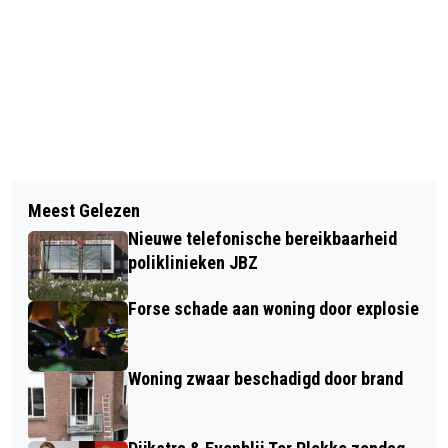
Vorig artikel
Volgend artikel
AVOND OVER INTERRELIGIEUZE
Meest Gelezen
VESTINGLOOP DEN BOSCH 2026:
DIALOOG IN STADSKLOOSTER SAN
Nieuwe telefonische bereikbaarheid
HITTE & KARAKTER VOOR MARCO
DAMIANO
poliklinieken JBZ
VOGELEZANG
Forse schade aan woning door explosie
Woning zwaar beschadigd door brand