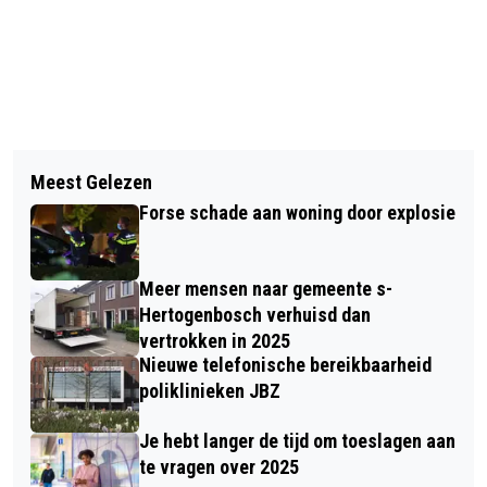
Vorig artikel
Volgend artikel
GEMEENTE BLIJFT STEVIG INZETTEN
Meest Gelezen
ANWB-CAMPAGNE RONDOM AUTO TE
OP VERKEERSVEILIGHEID
Forse schade aan woning door explosie
WATER: GORDELS LOS, RUIT OPEN,
ERUIT
Meer mensen naar gemeente s-
Hertogenbosch verhuisd dan
vertrokken in 2025
Nieuwe telefonische bereikbaarheid
poliklinieken JBZ
Je hebt langer de tijd om toeslagen aan
te vragen over 2025