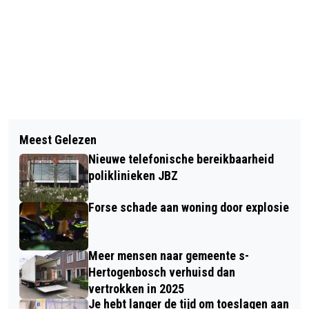
Vorig artikel
Volgend artikel
EXPERTS DELEN TIPS OM JE GAZON
Meest Gelezen
77 DUIZEND MANNEN VOOR HET
TE BESCHERMEN TEGEN DE
Nieuwe telefonische bereikbaarheid
EERST VADER IN 2024
ZOMERHITTE
poliklinieken JBZ
Forse schade aan woning door explosie
Meer mensen naar gemeente s-
Hertogenbosch verhuisd dan
vertrokken in 2025
Je hebt langer de tijd om toeslagen aan