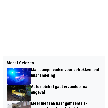
Vorig artikel
Volgend artikel
PATIËNTEN DAGBEHANDELING
Meest Gelezen
ALZHEIMER CAFÉ IN ’S-
SNELLER NAAR HUIS DOOR
Man aangehouden voor betrokkenheid
HERTOGENBOSCH OP MAANDAG 10
MAKKELIJKER OPHALEN PIJNBOXEN
mishandeling
JUNI
Automobilist gaat ervandoor na
ongeval
Meer mensen naar gemeente s-