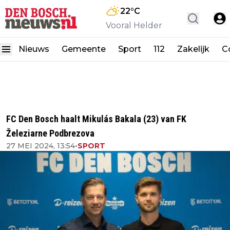
22
°C
Vooral Helder
Nieuws
Gemeente
Sport
112
Zakelijk
C
FC Den Bosch haalt Mikulás Bakala (23) van FK
Železiarne Podbrezova
27 MEI 2024, 13:54
•
SPORT