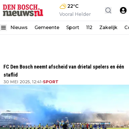
22
°C
Vooral Helder
Nieuws
Gemeente
Sport
112
Zakelijk
C
FC Den Bosch neemt afscheid van drietal spelers en één
staflid
30 MEI 2025, 12:41
•
SPORT