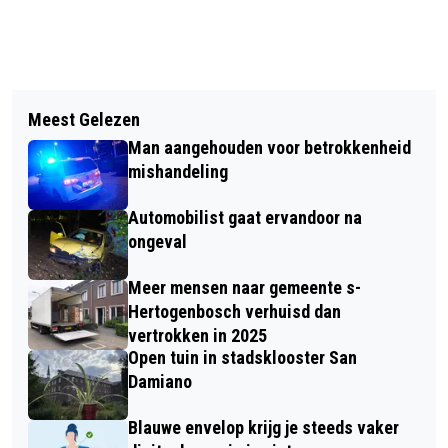
Vorig artikel
Volgend artikel
CANNABIS IN HARIBO-SNOEP,
Meest Gelezen
ZO'N 140 BASISSCHOLEN IN BRABANT
MEERDERE MENSEN ONWEL
Man aangehouden voor betrokkenheid
DOEN MEE MET 2E WEEK VAN DE
mishandeling
NATUUR
Automobilist gaat ervandoor na
ongeval
Meer mensen naar gemeente s-
Hertogenbosch verhuisd dan
vertrokken in 2025
Open tuin in stadsklooster San
Damiano
Blauwe envelop krijg je steeds vaker