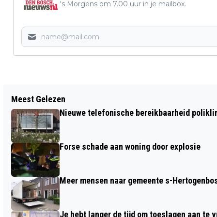
's Morgens om 7.00 uur in je mailbox.
Vorig artikel
Meest Gelezen
EERSTE HELFT VAN 2025 WAS
Nieuwe telefonische bereikbaarheid polikl
RECORDZONNIG
Forse schade aan woning door explosie
Meer mensen naar gemeente s-Hertogenbosc
Je hebt langer de tijd om toeslagen aan te 