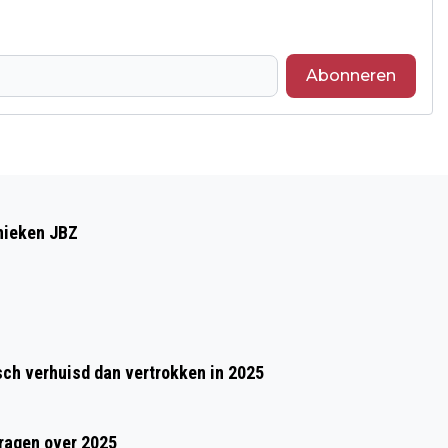
Abonneren
Volgend artikel
MIKE VAN DER GELD WORDT DIRECTEUR
inieken JBZ
BIJ GEMEENTE OSS
h verhuisd dan vertrokken in 2025
vragen over 2025