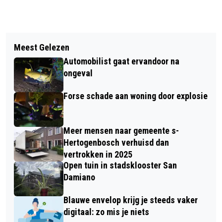
Vorig artikel
Volgend artikel
TWEE GEWONDEN BIJ STEEKPARTIJ IN
Meest Gelezen
NIEUWE CURSUS ‘POSITIEF GEZOND
MAASKANTJE
Automobilist gaat ervandoor na
OUDER WORDEN’
ongeval
Forse schade aan woning door explosie
Meer mensen naar gemeente s-
Hertogenbosch verhuisd dan
vertrokken in 2025
Open tuin in stadsklooster San
Damiano
Blauwe envelop krijg je steeds vaker
digitaal: zo mis je niets