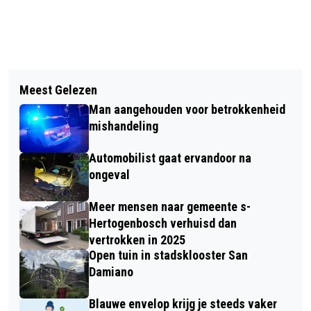
Vorig artikel
Volgend artikel
HOE JAZZMUZIEK HIELP APARTHEID
Meest Gelezen
MINISTER BEZOEKT JBZ VOOR PILOT
TE DOORBREKEN
Man aangehouden voor betrokkenheid
MET CHRONOROOSTER OP INTENSIVE
mishandeling
CARE
Automobilist gaat ervandoor na
ongeval
Meer mensen naar gemeente s-
Hertogenbosch verhuisd dan
vertrokken in 2025
Open tuin in stadsklooster San
Damiano
Blauwe envelop krijg je steeds vaker