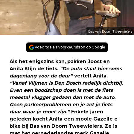
Bas van Doorn Tweewielers
Voeg toe als voorkeursbron op Google
Als het enigszins kan, pakken Joost en
Anita Klijn de fiets.
“De auto staat hier soms
dagenlang voor de deur”
vertelt Anita.
“Vanaf Vlijmen is Den Bosch redelijk dichtbij.
Even een boodschap doen is met de fiets
meestal vlugger gedaan dan met de auto.
Geen parkeerproblemen en je zet je fiets
daar waar je moet zijn.”
Enkele jaren
geleden kocht Anita een mooie Gazelle e-
bike bij Bas van Doorn Tweewielers. Ze is
met het oernederlandse merk Gazelle