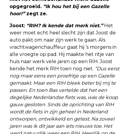
opgegroeid.
“Ik hou het bij een Gazelle
hoor!”
zegt ze.
Joost:
“RIH? Ik kende dat merk niet.”
Het
weer moet echt heel slecht zijn dat Joost de
auto pakt om naar zijn werk te gaan. Als
vrachtwagenchauffeur gaat hij ’s morgens in
alle vroegte op pad. Hij maakte het ritje van
huis naar werk vele jaren op een RIH. Joost
kende het merk RIH toen nog niet.
“Dus eerst
nog maar eens een proefritje op een Gazelle
gemaakt. Maar een RIH bleek beter bij mij te
passen. En toen Bas vertelde dat het een
degelijke Nederlandse fiets was, was de koop
gauw gesloten
.
Sinds de oprichting van RIH
wordt de fiets in zijn geheel in Nederland
ontworpen, ontwikkeld en getest. Na zoveel
jaren was ik dit jaar aan iets nieuws toe. Het
werd natuurlijk weer een RIH. Heerlijk op de