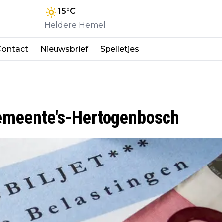
15
°C
Heldere Hemel
Contact
Nieuwsbrief
Spelletjes
gemeente's-Hertogenbosch