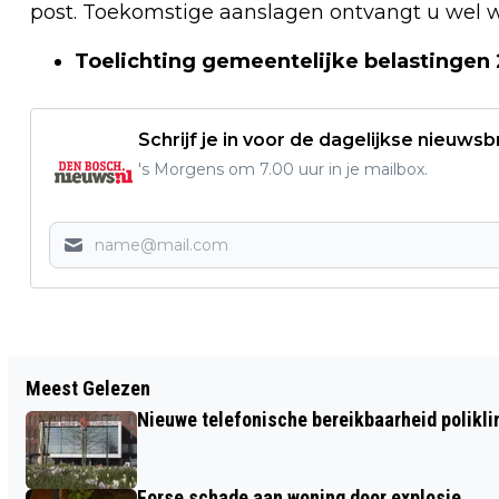
post. Toekomstige aanslagen ontvangt u wel w
Toelichting gemeentelijke belastingen
Schrijf je in voor de dagelijkse nieuwsb
's Morgens om 7.00 uur in je mailbox.
Vorig artikel
Meest Gelezen
BRANDWEER IN ACTIE VOOR BRANDEND
Nieuwe telefonische bereikbaarheid polikl
KACHELHOUT
Forse schade aan woning door explosie