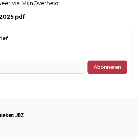
eer via MijnOverheid.
 2025 pdf
rief
Abonneren
Volgend artikel
NEDERLAND BELEEFDE NOG NOOIT ZO'N
inieken JBZ
ZONNIGE KERST