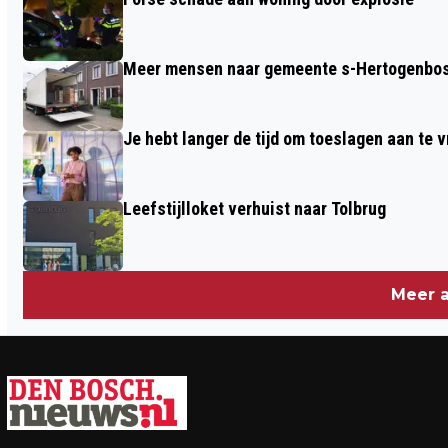
Meer mensen naar gemeente s-Hertogenbosc
Je hebt langer de tijd om toeslagen aan te 
Leefstijlloket verhuist naar Tolbrug
Meer a