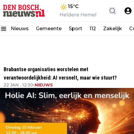
15
°C
Heldere Hemel
Nieuws
Gemeente
Sport
112
Zakelijk
C
Brabantse organisaties worstelen met
verantwoordelijkheid: AI versnelt, maar wie stuurt?
22 JAN , 12:30
•
NIEUWS