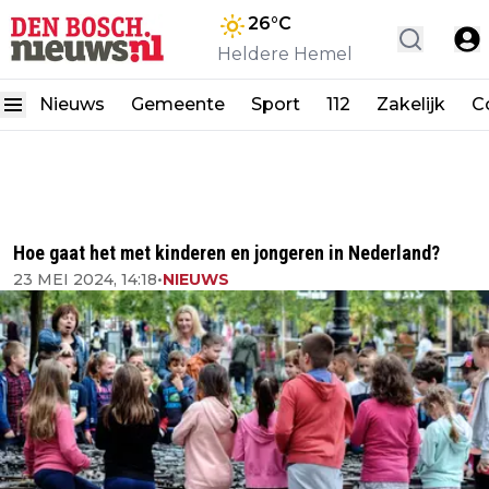
26
°C
Heldere Hemel
Nieuws
Gemeente
Sport
112
Zakelijk
C
Hoe gaat het met kinderen en jongeren in Nederland?
23 MEI 2024, 14:18
•
NIEUWS