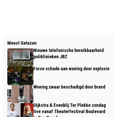
Vorig artikel
Volgend artikel
EUROPESE RICHTLIJN VOOR
Meest Gelezen
CONTROLES VOOR VEILIGE OMGEVING
ONEERLIJKE BEDINGEN KAN GROTE
Nieuwe telefonische bereikbaarheid
GEVOLGEN HEBBEN
poliklinieken JBZ
Forse schade aan woning door explosie
Woning zwaar beschadigd door brand
Dijkstra & Evenblij Ter Plekke zondag
live vanaf Theaterfestival Boulevard