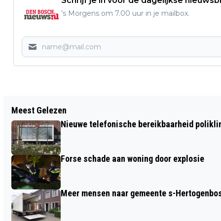
Schrijf je in voor de dagelijkse nieuwsb
's Morgens om 7.00 uur in je mailbox.
Vorig artikel
Meest Gelezen
GOEDE VRIJDAG 3 APRIL 15.00 UUR
Nieuwe telefonische bereikbaarheid polikl
PASSIECONCERT VIA CRUCIS GROTE
KERK
Forse schade aan woning door explosie
Meer mensen naar gemeente s-Hertogenbosc