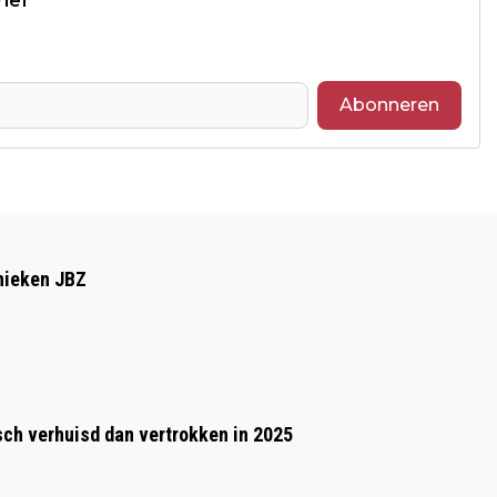
rief
Abonneren
Volgend artikel
BRABANTSE WERKVLOER OPVALLEND
inieken JBZ
OPEN OVER SALARIS: RUIM TWEE
DERDE WEET WAT COLLEGA VERDIENT
h verhuisd dan vertrokken in 2025