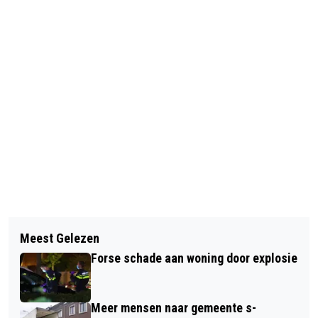
Vorig artikel
Volgend artikel
VERTELPODIUM HET LOPENDE VUUR
Meest Gelezen
AUTO OVER DE KOP OP A2 BIJ HEDEL
PRESENTEERT: HILDE ROGGE
Forse schade aan woning door explosie
Meer mensen naar gemeente s-